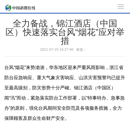
T
o
全力备战，锦江酒店（中国
g
区）快速落实台风“烟花”应对举
g
l
措
e
2021-07-25 16:27:46 来源：
n
a
v
台风“烟花”来势汹汹，华东地区迎来严重风雨影响，浙江省
i
防台应急响应、重大气象灾害响应、山洪灾害预警均已提升
g
至最高级别，防灾形势十分严峻。锦江酒店（中国区）
a
t
闻“汛”而动，紧急落实防台工作部署，以“特事特办、急事急
i
办”的原则，强化台风期间安全防范及各项服务措施，全力
o
n
保障顾客及群众生命财产安全。