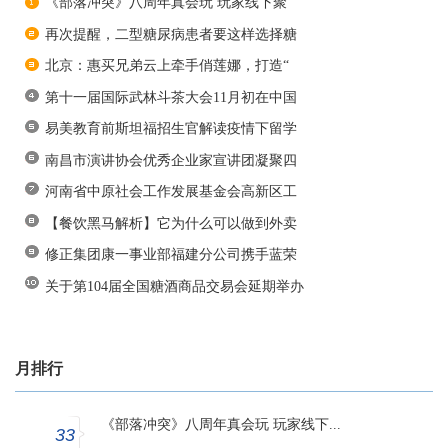
《部落冲突》八周年真会玩 玩家线下聚
再次提醒，二型糖尿病患者要这样选择糖
北京：惠买兄弟云上牵手俏莲娜，打造“
第十一届国际武林斗茶大会11月初在中国
易美教育前斯坦福招生官解读疫情下留学
南昌市演讲协会优秀企业家宣讲团凝聚四
河南省中原社会工作发展基金会高新区工
【餐饮黑马解析】它为什么可以做到外卖
修正集团康一事业部福建分公司携手蓝荣
关于第104届全国糖酒商品交易会延期举办
月排行
《部落冲突》八周年真会玩 玩家线下...
33