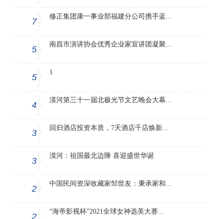
修正集团康一事业部福建分公司携手蓝...
7
南昌市演讲协会优秀企业家宣讲团凝聚...
5
1
5
漠河第三十一届北极光节文艺晚会大幕...
4
回归酒店投资本质，7天酒店千店焕新...
3
漠河：祖国最北边陲 喜迎盛世华诞
3
中国民间资深收藏家邹世友：秉承家和...
2
“海帝影视杯”2021全球女神选美大赛...
2