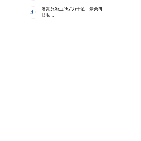
暑期旅游业“热”力十足，景栗科
4
技私...