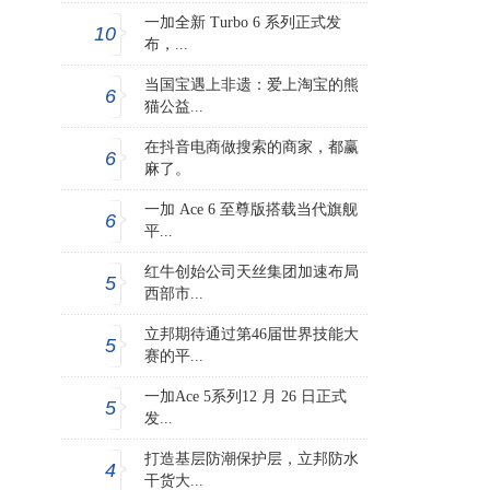
一加全新 Turbo 6 系列正式发
10
布，...
当国宝遇上非遗：爱上淘宝的熊
6
猫公益...
在抖音电商做搜索的商家，都赢
6
麻了。
一加 Ace 6 至尊版搭载当代旗舰
6
平...
红牛创始公司天丝集团加速布局
5
西部市...
立邦期待通过第46届世界技能大
5
赛的平...
一加Ace 5系列12 月 26 日正式
5
发...
打造基层防潮保护层，立邦防水
4
干货大...