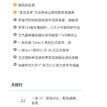
烟花的起源
“晋启未来”万达商业山西招商答谢盛典
罗振宇时间的朋友跨年演讲落幕，揭秘背
享受214项专属福利，三只小牛家的奶牛自
元气森林爆款频出有何秘笈？A/B测试让
数
一加全新 Turbo 6 系列正式发布，首
一加Ace 5系列12 月 26 日正式发布
北京国际鲜花港秋季赏花游园会游玩攻略
央媒时代TOP:广东万仁汇借力资本市场扬
月排行
一加 15「原色沙丘」配色揭晓，
21
首发...