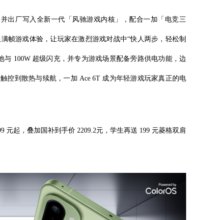
动平台，并出厂写入全新一代「风驰游戏内核」，配合一加「电竞三
无限满帧游戏体验，让玩家在激烈游戏对战中“快人两步，轻松制
 冰川电池与 100W 超级闪充，并专为游戏场景配备旁路供电功能，边
控到散热与续航，一加 Ace 6T 成为年轻游戏玩家真正的电
599 元起，叠加国补到手价 2209.2元，学生再送 199 元菱格双肩