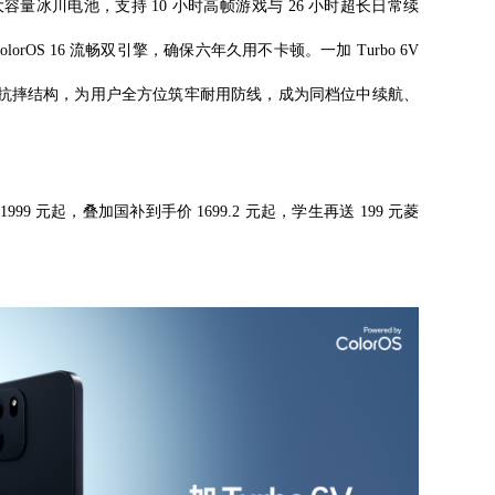
超大容量冰川电池，支持 10 小时高帧游戏与 26 小时超长日常续
OS 16 流畅双引擎，确保六年久用不卡顿。一加 Turbo 6V
尘抗水与旗舰级抗摔结构，为用户全方位筑牢耐用防线，成为同档位中续航、
 1999 元起，叠加国补到手价 1699.2 元起，学生再送 199 元菱