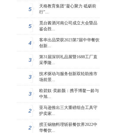
天格教育集团“凝心聚力 砥砺前
5
行”...
觅台酱酒河南公司成立大会暨品
5
鉴会胜...
客串出品荣获2023第7届中华餐饮
4
创新...
第31届深圳礼品展暨1688工厂直
3
采季隆...
技术驱动与服务创新双轮助推市
3
场前景...
欧碧奴·奕龄颜：携手博鳌一龄与
3
中旭...
亚马逊推出三大重磅组合工具守
2
护卖家...
捞王锅物料理斩获餐饮界2022中
2
华餐饮...