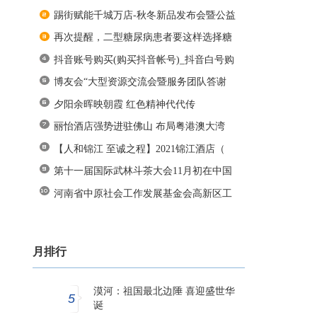
踢街赋能千城万店-秋冬新品发布会暨公益
再次提醒，二型糖尿病患者要这样选择糖
抖音账号购买(购买抖音帐号)_抖音白号购
博友会“大型资源交流会暨服务团队答谢
夕阳余晖映朝霞 红色精神代代传
丽怡酒店强势进驻佛山 布局粤港澳大湾
【人和锦江 至诚之程】2021锦江酒店（
第十一届国际武林斗茶大会11月初在中国
河南省中原社会工作发展基金会高新区工
月排行
漠河：祖国最北边陲 喜迎盛世华
5
诞